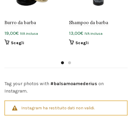
Burro da barba
Shampoo da barba
19,00
€
13,00
€
IVA inclusa
IVA inclusa
Questo
Questo
Scegli
Scegli
prodotto
prodotto
ha
ha
più
più
varianti.
varianti.
Le
Le
opzioni
opzioni
Tag your photos with
#balsamoamederius
on
possono
possono
Instagram.
essere
essere
scelte
scelte
nella
nella
Instagram ha restituito dati non validi.
pagina
pagina
del
del
prodotto
prodotto