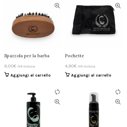
varianti.
Le
opzioni
possono
essere
scelte
nella
pagina
del
Spazzola per la barba
Pochette
prodotto
9,00
€
4,90
€
IVA inclusa
IVA inclusa
Aggiungi al carrello
Aggiungi al carrello