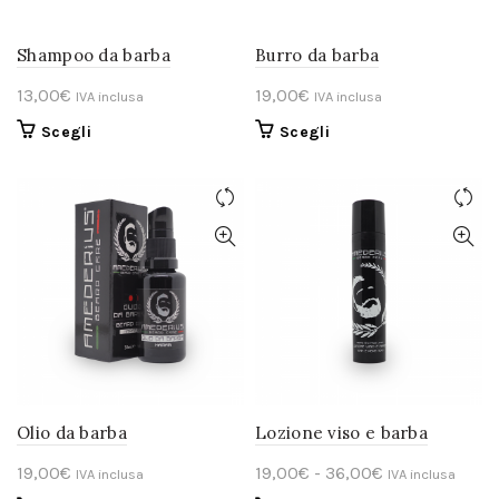
Shampoo da barba
Burro da barba
13,00
€
19,00
€
IVA inclusa
IVA inclusa
Questo
Questo
Scegli
Scegli
prodotto
prodotto
ha
ha
più
più
varianti.
varianti.
Le
Le
opzioni
opzioni
possono
possono
essere
essere
scelte
scelte
nella
nella
pagina
pagina
del
del
Olio da barba
Lozione viso e barba
prodotto
prodotto
Fascia
19,00
€
19,00
€
-
36,00
€
IVA inclusa
IVA inclusa