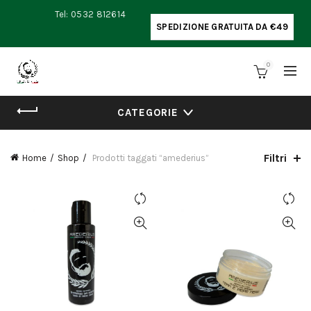
Tel: 0532 812614
SPEDIZIONE GRATUITA DA €49
0
CATEGORIE
Filtri
Home
Shop
Prodotti taggati “amederius”