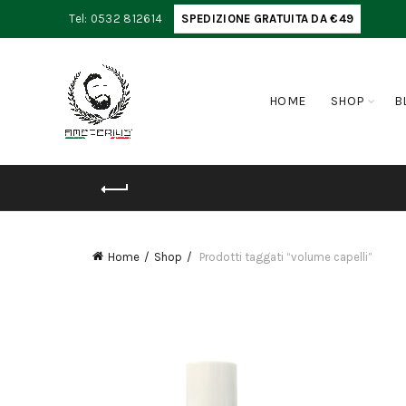
Tel: 0532 812614
SPEDIZIONE GRATUITA DA €49
HOME
SHOP
B
Home
Shop
Prodotti taggati “volume capelli”